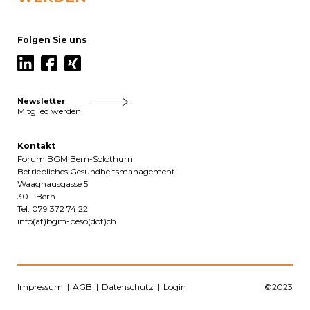
Folgen Sie uns
Newsletter
Mitglied werden
Kontakt
Forum BGM Bern-Solothurn
Betriebliches Gesundheitsmanagement
Waaghausgasse 5
3011 Bern
Tel. 079 372 74 22
info(at)bgm-beso(dot)ch
Impressum
AGB
Datenschutz
Login
©2023