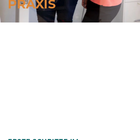
PRAXIS
Events
Mitglieder
Zum Mitgliederbereich
Ihre Vorteile als Mitglied
Jetzt Mitglied werden
Über uns
Unsere Mission
Geschäftsstelle
Trägerschaft
Vorstand