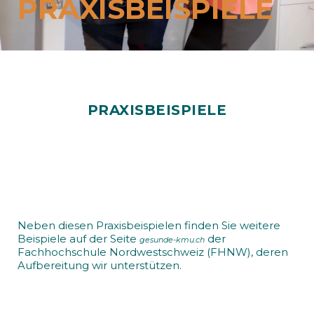
PRAXISBEISPIELE
Events
Mitglieder
Zum Mitgliederbereich
Ihre Vorteile als Mitglied
PRAXISBEISPIELE
Jetzt Mitglied werden
Über uns
Unsere Mission
Geschäftsstelle
Neben diesen Praxisbeispielen finden Sie weitere
Trägerschaft
Beispiele auf der Seite
der
gesunde-kmu.ch
Fachhochschule Nordwestschweiz (FHNW), deren
Vorstand
Aufbereitung wir unterstützen.